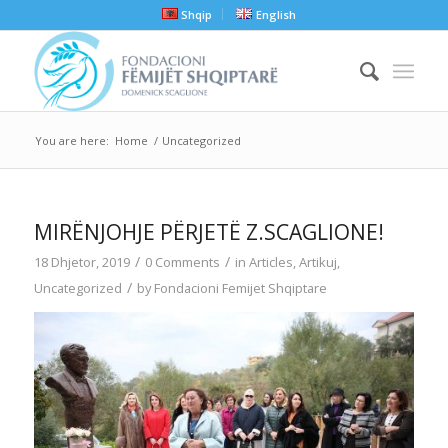
Shqip
English
You are here:
Home
/
Uncategorized
MIRËNJOHJE PËRJETË Z.SCAGLIONE!
/
/
18 Dhjetor, 2019
0 Comments
in
Articles
,
Artikuj
,
/
Uncategorized
by
Fondacioni Femijet Shqiptare