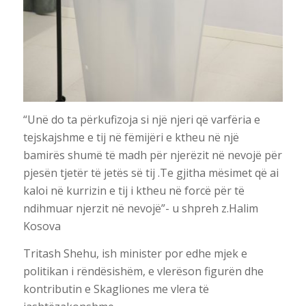
“Unë do ta përkufizoja si një njeri që varfëria e
tejskajshme e tij në fëmijëri e ktheu në një
bamirës shumë të madh për njerëzit në nevojë për
pjesën tjetër të jetës së tij .Te gjitha mësimet që ai
kaloi në kurrizin e tij i ktheu në forcë për të
ndihmuar njerzit në nevojë”- u shpreh z.Halim
Kosova
Tritash Shehu, ish minister por edhe mjek e
politikan i rëndësishëm, e vlerëson figurën dhe
kontributin e Skagliones me vlera të