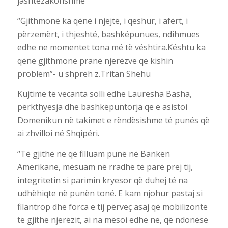
jashtëzakonshme
“Gjithmonë ka qënë i njëjtë, i qeshur, i afërt, i
përzemërt, i thjeshtë, bashkëpunues, ndihmues
edhe ne momentet tona më të vështira.Kështu ka
qënë gjithmonë pranë njerëzve që kishin
problem”- u shpreh z.Tritan Shehu
Kujtime të vecanta solli edhe Lauresha Basha,
përkthyesja dhe bashkëpuntorja qe e asistoi
Domenikun në takimet e rëndësishme të punës që
ai zhvilloi në Shqipëri.
“Të gjithë ne që filluam punë në Bankën
Amerikane, mësuam në rradhë të parë prej tij,
integritetin si parimin kryesor që duhej të na
udhëhiqte në punën tonë. E kam njohur pastaj si
filantrop dhe forca e tij përveç asaj që mobilizonte
të gjithë njerëzit, ai na mësoi edhe ne, që ndonëse