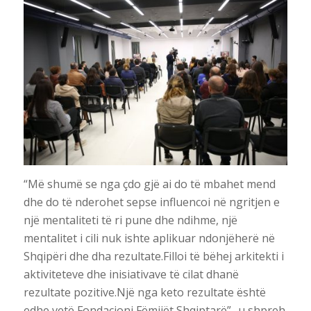
“Më shumë se nga çdo gjë ai do të mbahet mend
dhe do të nderohet sepse influencoi në ngritjen e
një mentaliteti të ri pune dhe ndihme, një
mentalitet i cili nuk ishte aplikuar ndonjëherë në
Shqipëri dhe dha rezultate.Filloi të bëhej arkitekti i
aktiviteteve dhe inisiativave të cilat dhanë
rezultate pozitive.Një nga keto rezultate është
edhe vetë Fondacioni Fëmijët Shqiptarë”- u shpreh