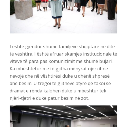
I është gjëndur shumë familjeve shqiptare në ditë
të vështira. I është afruar skamjes institucionale të
viteve të para pas komunizimit me shumë bujari.
Ka mbështetur me të gjitha mënyrat njerzit në
nevojë dhe në vështirësi duke u dhënë shpresë
dhe besim. U tregoi të gjithëve atyre që takoi se
dramat e rënda kalohen duke u mbështur tek
njëri-tjetri e duke patur besim në zot.