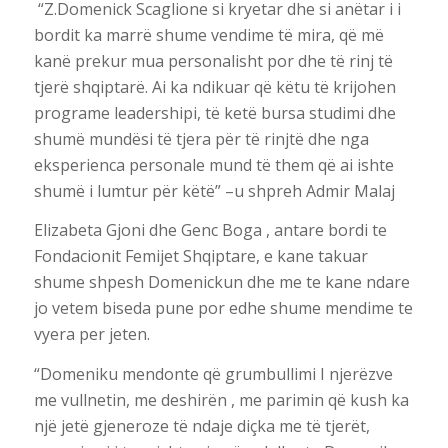
“Z.Domenick Scaglione si kryetar dhe si anëtar i i
bordit ka marrë shume vendime të mira, që më
kanë prekur mua personalisht por dhe të rinj të
tjerë shqiptarë. Ai ka ndikuar që këtu të krijohen
programe leadershipi, të ketë bursa studimi dhe
shumë mundësi të tjera për të rinjtë dhe nga
eksperienca personale mund të them që ai ishte
shumë i lumtur për këtë” –u shpreh Admir Malaj
Elizabeta Gjoni dhe Genc Boga , antare bordi te
Fondacionit Femijet Shqiptare, e kane takuar
shume shpesh Domenickun dhe me te kane ndare
jo vetem biseda pune por edhe shume mendime te
vyera per jeten.
“Domeniku mendonte që grumbullimi I njerëzve
me vullnetin, me deshirën , me parimin që kush ka
një jetë gjeneroze të ndaje diçka me të tjerët,