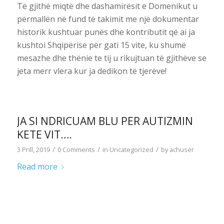
Të gjithë miqtë dhe dashamirësit e Domenikut u
përmallën në fund të takimit me një dokumentar
historik kushtuar punës dhe kontributit që ai ja
kushtoi Shqipërise për gati 15 vite, ku shumë
mesazhe dhe thënie te tij u rikujtuan të gjithëve se
jeta merr vlera kur ja dedikon të tjerëve!
JA SI NDRICUAM BLU PER AUTIZMIN
KETE VIT….
/
/
/
3 Prill, 2019
0 Comments
in
Uncategorized
by
achuser
Read more