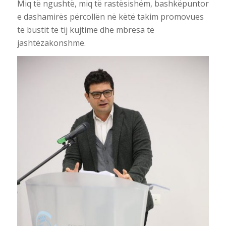
Miq të ngushtë, miq të rastësishëm, bashkëpuntor
e dashamirës përcollën në këtë takim promovues
të bustit të tij kujtime dhe mbresa të
jashtëzakonshme.