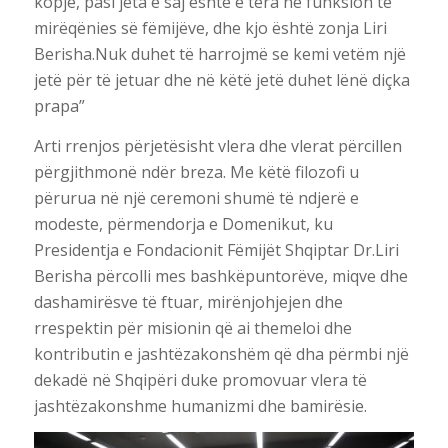
kopje, pasi jeta e saj është e tëra në funksion të
mirëqënies së fëmijëve, dhe kjo është zonja Liri
Berisha.Nuk duhet të harrojmë se kemi vetëm një
jetë për të jetuar dhe në këtë jetë duhet lënë diçka
prapa”
Arti rrenjos përjetësisht vlera dhe vlerat përcillen
përgjithmonë ndër breza. Me këtë filozofi u
përurua në një ceremoni shumë të ndjerë e
modeste, përmendorja e Domenikut, ku
Presidentja e Fondacionit Fëmijët Shqiptar Dr.Liri
Berisha përcolli mes bashkëpuntorëve, miqve dhe
dashamirësve të ftuar, mirënjohjejen dhe
rrespektin për misionin që ai themeloi dhe
kontributin e jashtëzakonshëm që dha përmbi një
dekadë në Shqipëri duke promovuar vlera të
jashtëzakonshme humanizmi dhe bamirësie.