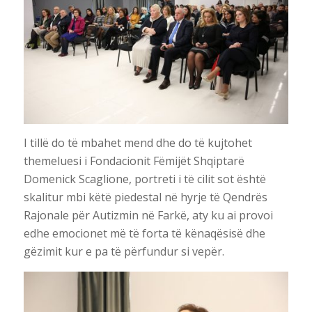
I tillë do të mbahet mend dhe do të kujtohet
themeluesi i Fondacionit Fëmijët Shqiptarë
Domenick Scaglione, portreti i të cilit sot është
skalitur mbi këtë piedestal në hyrje të Qendrës
Rajonale për Autizmin në Farkë, aty ku ai provoi
edhe emocionet më të forta të kënaqësisë dhe
gëzimit kur e pa të përfundur si vepër.