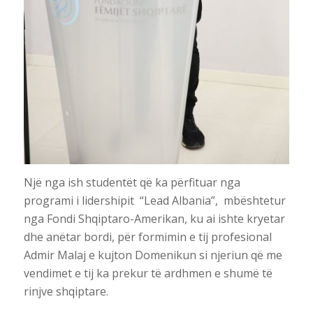
Një nga ish studentët që ka përfituar nga
programi i lidershipit “Lead Albania”, mbështetur
nga Fondi Shqiptaro-Amerikan, ku ai ishte kryetar
dhe anëtar bordi, për formimin e tij profesional
Admir Malaj e kujton Domenikun si njeriun që me
vendimet e tij ka prekur të ardhmen e shumë të
rinjve shqiptare.