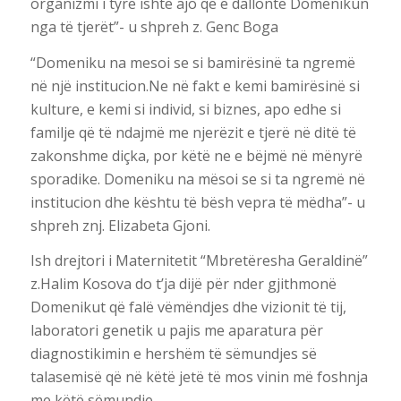
organizmi i tyre ishte ajo që e dallonte Domenikun
nga të tjerët”- u shpreh z. Genc Boga
“Domeniku na mesoi se si bamirësinë ta ngremë
në një institucion.Ne në fakt e kemi bamirësinë si
kulture, e kemi si individ, si biznes, apo edhe si
familje që të ndajmë me njerëzit e tjerë në ditë të
zakonshme diçka, por këtë ne e bëjmë në mënyrë
sporadike. Domeniku na mësoi se si ta ngremë në
institucion dhe kështu të bësh vepra të mëdha”- u
shpreh znj. Elizabeta Gjoni.
Ish drejtori i Maternitetit “Mbretëresha Geraldinë”
z.Halim Kosova do t’ja dijë për nder gjithmonë
Domenikut që falë vëmëndjes dhe vizionit të tij,
laboratori genetik u pajis me aparatura për
diagnostikimin e hershëm të sëmundjes së
talasemisë që në këtë jetë të mos vinin më foshnja
me këtë sëmundje.