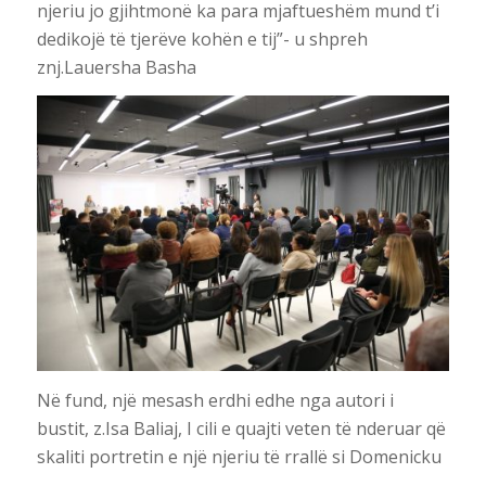
njeriu jo gjihtmonë ka para mjaftueshëm mund t’i
dedikojë të tjerëve kohën e tij”- u shpreh
znj.Lauersha Basha
Në fund, një mesash erdhi edhe nga autori i
bustit, z.Isa Baliaj, I cili e quajti veten të nderuar që
skaliti portretin e një njeriu të rrallë si Domenicku