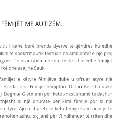
 FËMIJËT ME AUTIZËM.
dvitit I kanë bërë brenda dyerve të qëndres ku edhe
llim të spektrit autik festuan në ambjentet e një prej
ogner. Të pranishëm në këtë festë ishin edhe fëmijët
arkë dhe asaj në Sauk.
 familjet e këtyre fëmijëve duke u ofruar atyre një
 Fondacionit Fëmijët Shqiptarë Dr.Liri Berisha duke
nj. Dagmar Gietmann për këtë xhest shumë të dashur
thjesht si një dhuratë për këta fëmijë por si një
n e tyre. Ajo u shpreh se këta fëmijë kanë nevojë të
anohen ashtu siç janë për t’i ndihmuar të rriten dhe