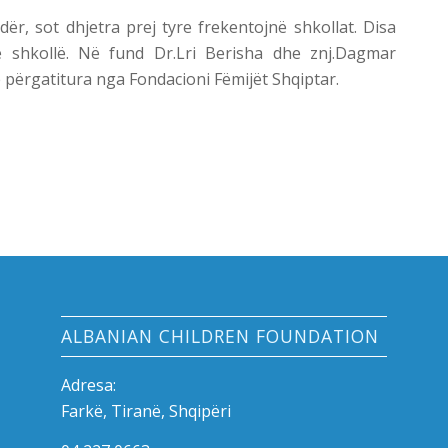
ër, sot dhjetra prej tyre frekentojnë shkollat. Disa
ë shkollë. Në fund Dr.Lri Berisha dhe znj.Dagmar
përgatitura nga Fondacioni Fëmijët Shqiptar.
ALBANIAN CHILDREN FOUNDATION
Adresa:
Farkë, Tiranë, Shqipëri