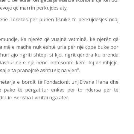
evoje që marrin përkujdes aty.
Nënë Terezës për punën fisnike të përkujdesjes ndaj
ëmundje, ka njerëz që vuajnë vetminë, kë njerëz që
ma më e madhe nuk është uria për një copë buke por
huri ajo ngriti shtëpi si kjo, ngrit qëndra ku brenda
ashurinë e një nëne lehtësonte këtë lloj dhimbjeje.
 saj e ta pranojmë ashtu siç na vjen”.
anëtarja e bordit të Fondacionit znj.Elvana Hana dhe
ë pako të përgatitur enkas për to ndersa për të
.Liri Berisha I vizitoi nga afër.