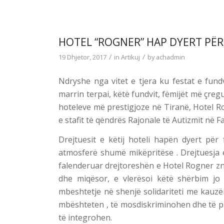
HOTEL “ROGNER” HAP DYERT PËR
/
/
19 Dhjetor, 2017
in
Artikuj
by
achadmin
Ndryshe nga vitet e tjera ku festat e fun
marrin terpai, këtë fundvit, fëmijët më çregu
hoteleve më prestigjoze në Tiranë, Hotel R
e stafit të qëndrës Rajonale të Autizmit në F
Drejtuesit e këtij hoteli hapën dyert për
atmosferë shumë mikëpritëse . Drejtuesja e
falenderuar drejtoreshën e Hotel Rogner z
dhe miqësor, e vlerësoi këtë shërbim jo 
mbeshtetje në shenjë solidariteti me kauzë
mbështeten , të mosdiskriminohen dhe të pr
të integrohen.