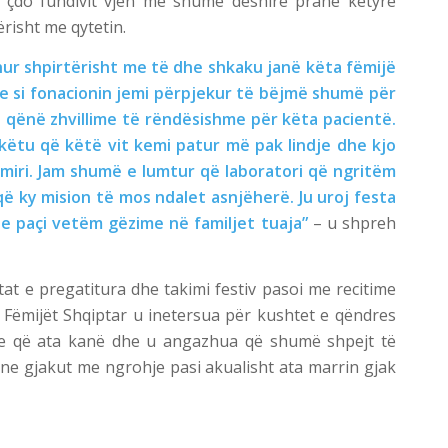
e çdo fundivit vjen me shumë dëshirë pranë këtyre
risht me qytetin.
ur shpirtërisht me të dhe shkaku janë këta fëmijë
e si fonacionin jemi përpjekur të bëjmë shumë për
ë qënë zhvillime të rëndësishme për këta pacientë.
ëtu që këtë vit kemi patur më pak lindje dhe kjo
miri. Jam shumë e lumtur që laboratori që ngritëm
ë ky mision të mos ndalet asnjëherë. Ju uroj festa
e paçi vetëm gëzime në familjet tuaja”
– u shpreh
t e pregatitura dhe takimi festiv pasoi me recitime
i Fëmijët Shqiptar u inetersua për kushtet e qëndres
e që ata kanë dhe u angazhua që shumë shpejt të
ine gjakut me ngrohje pasi akualisht ata marrin gjak