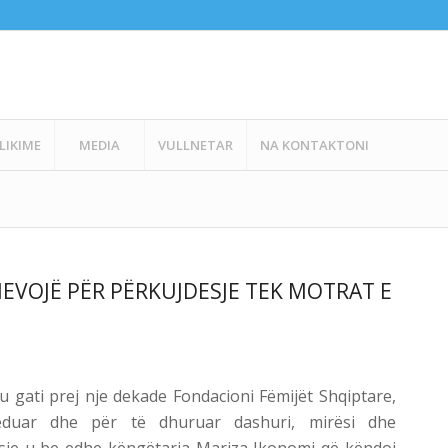
LIKIME
MEDIA
VULLNETAR
NA KONTAKTONI
EVOJË PËR PËRKUJDESJE TEK MOTRAT E
 gati prej nje dekade Fondacioni Fëmijët Shqiptare,
eduar dhe për të dhuruar dashuri, mirësi dhe
rësie u be edhe këngëtarja Mariza Ikonomi që këndoi