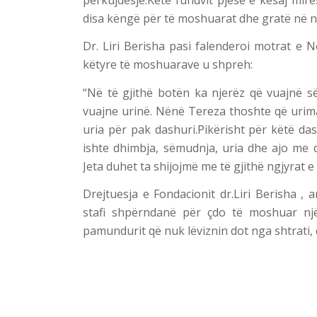
disa këngë për të moshuarat dhe gratë në n
Dr. Liri Berisha pasi falenderoi motrat e 
këtyre të moshuarave u shpreh:
“Në të gjithë botën ka njerëz që vuajnë s
vuajne urinë. Nënë Tereza thoshte që uri
uria për pak dashuri.Pikërisht për këtë das
ishte dhimbja, sëmudnja, uria dhe ajo me d
Jeta duhet ta shijojmë me të gjithë ngjyrat e
Drejtuesja e Fondacionit dr.Liri Berisha , 
stafi shpërndanë për çdo të moshuar nj
pamundurit që nuk lëviznin dot nga shtrati, dr