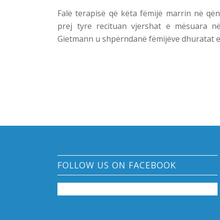
Falë terapisë që këta fëmijë marrin në qënd
prej tyre recituan vjershat e mësuara n
Gietmann u shpërndanë fëmijëve dhuratat e 
FOLLOW US ON FACEBOOK