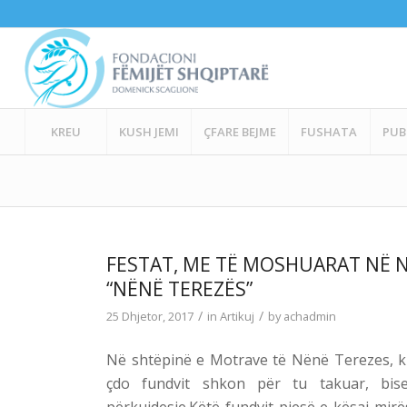
KREU
KUSH JEMI
ÇFARE BEJME
FUSHATA
PUB
FESTAT, ME TË MOSHUARAT NË N
“NËNË TEREZËS”
/
/
25 Dhjetor, 2017
in
Artikuj
by
achadmin
Në shtëpinë e Motrave të Nënë Terezes, ku
çdo fundvit shkon për tu takuar, bis
përkujdesje.Këtë fundvit pjesë e kësaj mi