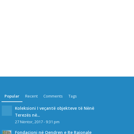
Popular
Recent
Comments
Tags
Koleksioni I veçantë objekteve të Nënë
Terezës në...
27 Nëntor, 2017 - 9:31 pm
Fondacioni në Qendren e Re Rajonale