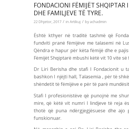
FONDACIONI FËMIJËT SHQIPTAR 
DHE FAMILJEVE TË TYRE.
/
/
22 Dhjetor, 2017
in
Artikuj
by
achadmin
Është kthyer në traditë tashmë që Fondac
fundviti pranë fëmijëve me talasemi në L
Qëndra e hapur për këta fëmijë dhe e pajis
Fëmijët Shqiptarë mbushi këtë vit 10 vite së
Dr Liri Berisha dhe stafi I Fondacionit u 
bashkon I njëjti hall, Talasemia , për të s
shëndetit të fëmijëve e për të parë mundësit
Stafi I profesionistëve që punojnë me shu
mire, që këtë vit numri I lindjeve të reja
thotë që puna ndërgjegjësuese dhe ajo p
funskionuar.