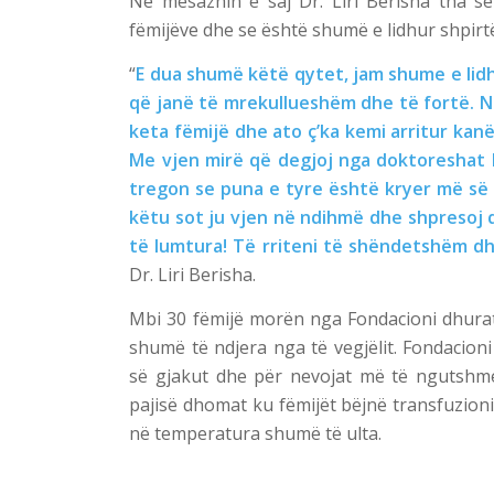
Në mesazhin e saj Dr. Liri Berisha tha s
fëmijëve dhe se është shumë e lidhur shpirtë
“
E dua shumë këtë qytet, jam shume e lidh
që janë të mrekullueshëm dhe të fortë. N
keta fëmijë dhe ato ç’ka kemi arritur kan
Me vjen mirë që degjoj nga doktoreshat k
tregon se puna e tyre është kryer më së 
këtu sot ju vjen në ndihmë dhe shpresoj q
të lumtura! Të rriteni të shëndetshëm dh
Dr. Liri Berisha.
Mbi 30 fëmijë morën nga Fondacioni dhurata
shumë të ndjera nga të vegjëlit. Fondacion
së gjakut dhe për nevojat më të ngutshm
pajisë dhomat ku fëmijët bëjnë transfuzion
në temperatura shumë të ulta.