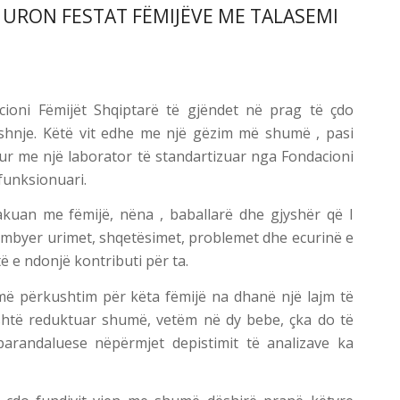
I URON FESTAT FËMIJËVE ME TALASEMI
ioni Fëmijët Shqiptarë të gjëndet në prag të çdo
ushnje. Këtë vit edhe me një gëzim më shumë , pasi
ur me një laborator të standartizuar nga Fondacioni
 funksionuari.
takuan me fëmijë, nëna , baballarë dhe gjyshër që I
hkëmbyer urimet, shqetësimet, problemet dhe ecurinë e
ë e ndonjë kontributi për ta.
më përkushtim për këta fëmijë na dhanë një lajm të
 është reduktuar shumë, vetëm në dy bebe, çka do të
arandaluese nëpërmjet depistimit të analizave ka