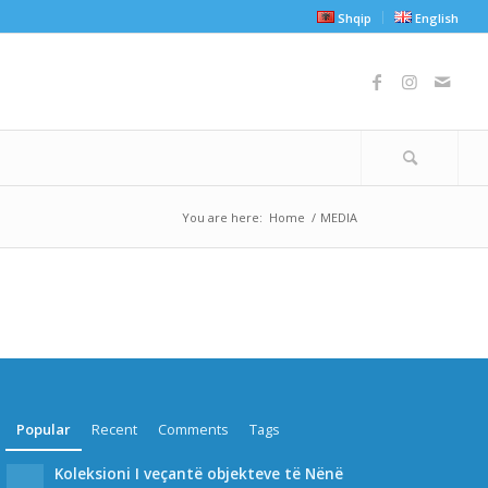
Shqip
English
You are here:
Home
/
MEDIA
Popular
Recent
Comments
Tags
Koleksioni I veçantë objekteve të Nënë