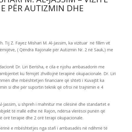
E PËR AUTIZMIN DHE
h. Tij Z. Fayez Mishari M. Al-Jassim, ka vizituar në fillim vit
Fëmijëve, ( Qëndra Rajonale për Autizmin Nr. 2 në Sauk,) me
acionit Dr. Liri Berisha, e cila e njohu ambasadorin me
mbjentet ku fëmijët zhvillojnë terapinë okupacionale. Dr. Liri
mën dhe mbështetjen financiare që shteti i Kuvajtit ka
min si dhe për suportin teknik që ofroi në trajnimin e 4
Al-Jassim, u shpreh i mahnitur me cilësinë dhe standartet e
 objekt të rrallë edhe në Rajon, ndërsa vlerësoi punën që
jë orë terapie dhe 2 orë terapi okupacionale.
ërinë e mbështetjes nga stafi i ambasadës në ndihmë të