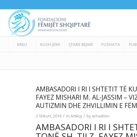
KREU
KUSH JEMI
ÇFARE BEJME
FUSHATA
PUB
AMBASADORI I RI I SHTETIT TË KU
FAYEZ MISHARI M. AL-JASSIM – 
AUTIZMIN DHE ZHVILLIMIN E FËM
/
/
2 Shkurt, 2016
in
Artikuj
by
achadmin
AMBASADORI I RI I SHTE
TONË SH. TIJ Z. FAYEZ MI