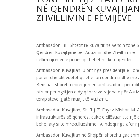
NË QENDRËN KUVAJTJAN
ZHVILLIMIN E FËMIJËVE
Ambasadori i ri i Shtetit të Kuvajtit në vendin tonë S
Qendrën Kuvajtjane për Autizmin dhe Zhvillimin e 
qëllim njohjen e punës që bëhët në këtë qëndër.
Ambasadori Kuvajtian u prit nga presidentja e Fond
punën dhe aktivitetet që zhvillon qëndra si dhe me a
Berisha i shprehu mirënjohjen ambasadorit për ndih
ofruar për ngritjen e dy qëndrave rajonale për Autiz
terapistëve gjatë muajit të Autizmit.
Ambasadori Kuvajtian, Sh. Tij. Z. Fayez Mishari M. 
infrastrukturës së qëndrës, duke e cilësuar atë një
bëhej aty si të mrekullueshme . Ai ndoqi nga afër n
Ambasadori Kuvajtian në Shqipëri shprehu gadishm