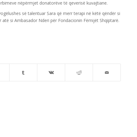
ërbimeve nëpërmjet donatorëve të qeverisë kuvajtiane.
 vogëlushes së talentuar Sara që merr terapi në këtë qëndër si
uar atë si Ambasador Nderi për Fondacionin Fëmijët Shqiptarë.