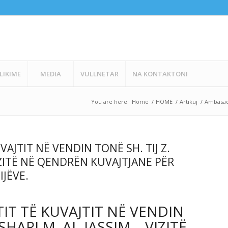
LIKIME
MEDIA
VULLNETAR
NA KONTAKTONI
You are here:
Home
/
HOME
/
Artikuj
/
Ambasador
VAJTIT NË VENDIN TONË SH. TIJ Z.
VIZITË NË QENDRËN KUVAJTJANE PËR
IJËVE.
TIT TË KUVAJTIT NË VENDIN
SHARI M. AL-JASSIM – VIZITË