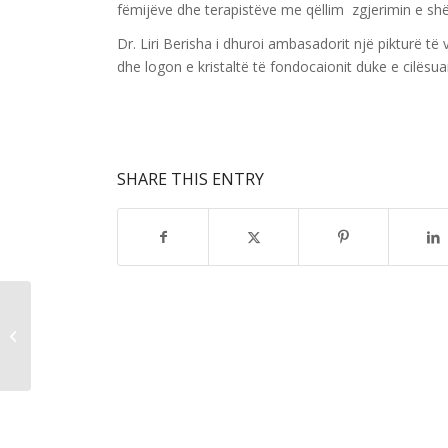
fëmijëve dhe terapistëve me qëllim zgjerimin e sh
Dr. Liri Berisha i dhuroi ambasadorit një pikturë të
dhe logon e kristaltë të fondocaionit duke e cilës
SHARE THIS ENTRY
Fondacioni shërbim stomatologjik
për fëmijët e dy qëndrave rajonale
të...