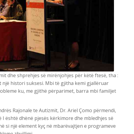
imit dhe shprehjes së mirënjohjes për këtë ftesë, tha :
 një histori suksesi. Mbi të gjitha kemi gjallëruar
obleme ku, me gjithë përparimet, barra mbi familjet
ndrës Rajonale te Autizmit, Dr. Ariel Çomo përmendi,
 që I është dhënë pjesës kërkimore dhe mbledhjes së
në si një element kyç në mbarëvajtjen e programeve
leme zhvillimi.