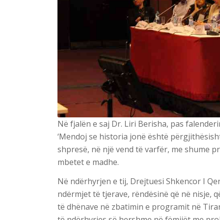
Në fjalën e saj Dr. Liri Berisha, pas falender
‘Mendoj se historia jonë është përgjithësisht
shpresë, në një vend të varfër, me shume pr
mbetet e madhe.
Në ndërhyrjen e tij, Drejtuesi Shkencor I Qe
ndërmjet të tjerave, rëndësinë që në nisje,
të dhënave në zbatimin e programit në Tira
të ndërhyrjes së hershme në fëmijët me prob