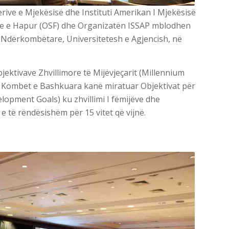
ive e Mjekësisë dhe Instituti Amerikan I Mjekësisë
ne e Hapur (OSF) dhe Organizatën ISSAP mblodhen
 Ndërkombëtare, Universitetesh e Agjencish, në
jektivave Zhvillimore të Mijëvjeçarit (Millennium
5 Kombet e Bashkuara kanë miratuar Objektivat për
opment Goals) ku zhvillimi I fëmijëve dhe
e të rëndësishëm për 15 vitet që vijnë.