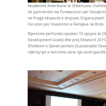
Akademitë Amerikane të Shkencave, Inxhinier
në partneritet me Fondacionin për Shoqëri
në Pragë ekspertë e drejtues Organizatash
Forumin për Investimin e Fëmijëve në Botë.
Njerëzimi përfundoi epokën 15 vjeçare të Ob
Development Goals) dhe prej Shtatorit 201
Zhvillimin e Qëndrueshëm (Sustainable Devel
ndërhyrjet e hershme zënë një vend specifik 