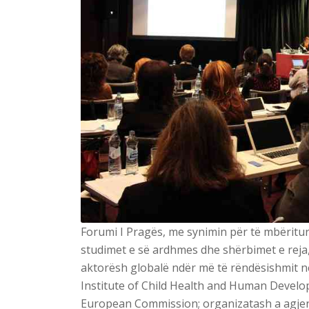
Forumi I Pragës, me synimin për të mbëritur
studimet e së ardhmes dhe shërbimet e reja,
aktorësh globalë ndër më të rëndësishmit në
Institute of Child Health and Human Devel
European Commission; organizatash a agjen