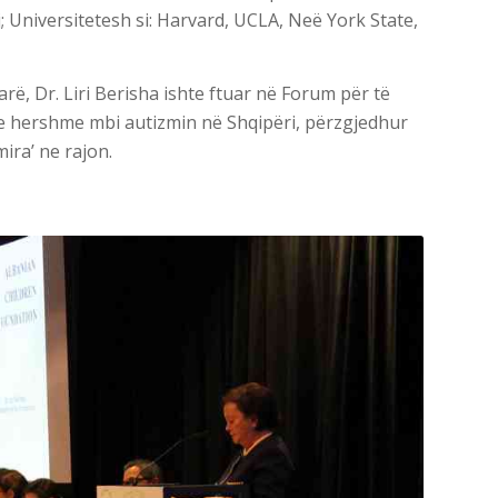
; Universitetesh si: Harvard, UCLA, Neë York State,
rë, Dr. Liri Berisha ishte ftuar në Forum për të
e hershme mbi autizmin në Shqipëri, përzgjedhur
mira’ ne rajon.