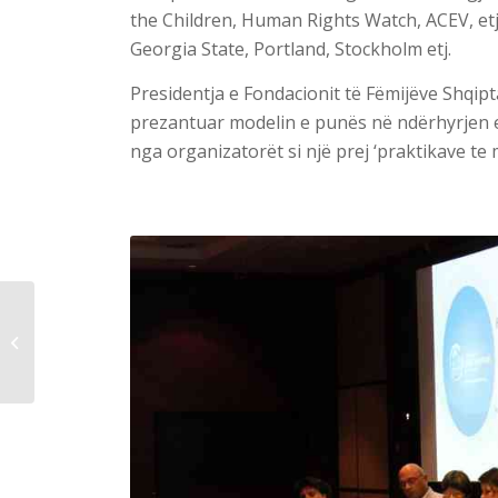
the Children, Human Rights Watch, ACEV, etj
Georgia State, Portland, Stockholm etj.
Presidentja e Fondacionit të Fëmijëve Shqipta
prezantuar modelin e punës në ndërhyrjen 
nga organizatorët si një prej ‘praktikave te 
Fondacioni në Forumin e Pragës për
Investimin e Fëmijëve në Botë.