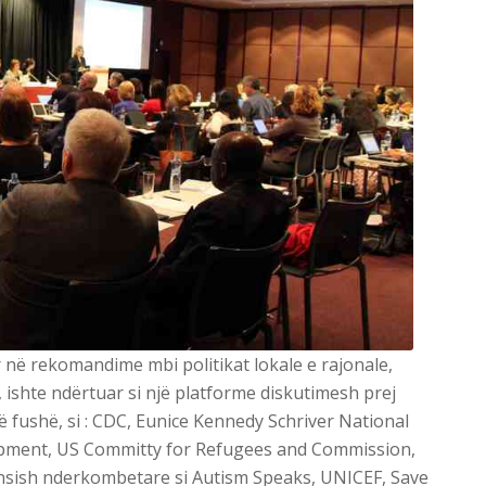
 në rekomandime mbi politikat lokale e rajonale,
 ishte ndërtuar si një platforme diskutimesh prej
 fushë, si : CDC, Eunice Kennedy Schriver National
opment, US Committy for Refugees and Commission,
sish nderkombetare si Autism Speaks, UNICEF, Save