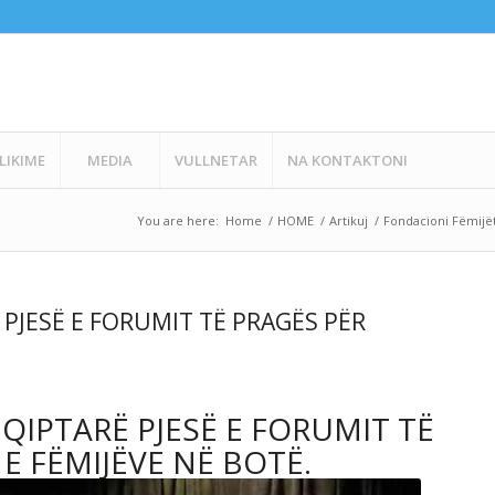
LIKIME
MEDIA
VULLNETAR
NA KONTAKTONI
You are here:
Home
/
HOME
/
Artikuj
/
Fondacioni Fëmijët
 PJESË E FORUMIT TË PRAGËS PËR
QIPTARË PJESË E FORUMIT TË
E FËMIJËVE NË BOTË.