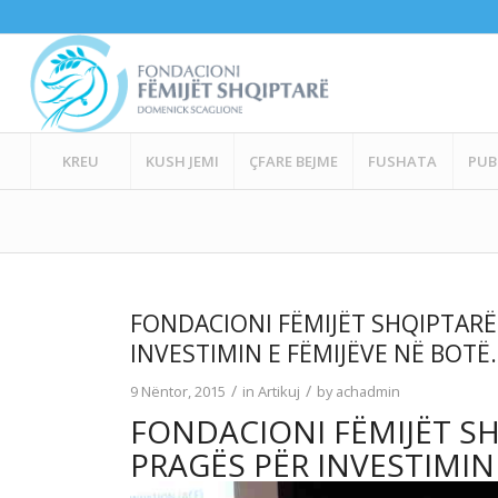
KREU
KUSH JEMI
ÇFARE BEJME
FUSHATA
PUB
FONDACIONI FËMIJËT SHQIPTARË
INVESTIMIN E FËMIJËVE NË BOTË.
/
/
9 Nëntor, 2015
in
Artikuj
by
achadmin
FONDACIONI FËMIJËT SH
PRAGËS PËR INVESTIMIN 